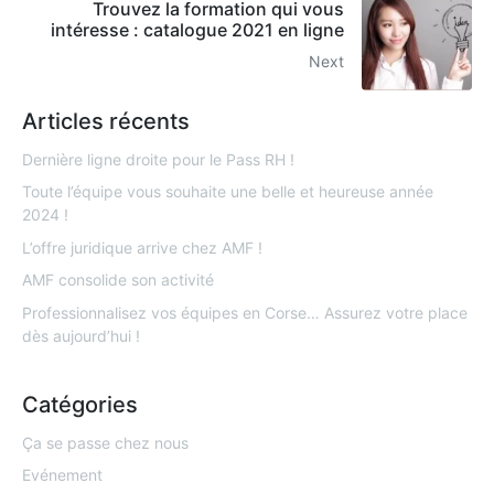
Trouvez la formation qui vous
intéresse : catalogue 2021 en ligne
Next
Articles récents
Dernière ligne droite pour le Pass RH !
Toute l’équipe vous souhaite une belle et heureuse année
2024 !
L’offre juridique arrive chez AMF !
AMF consolide son activité
Professionnalisez vos équipes en Corse… Assurez votre place
dès aujourd’hui !
Catégories
Ça se passe chez nous
Evénement